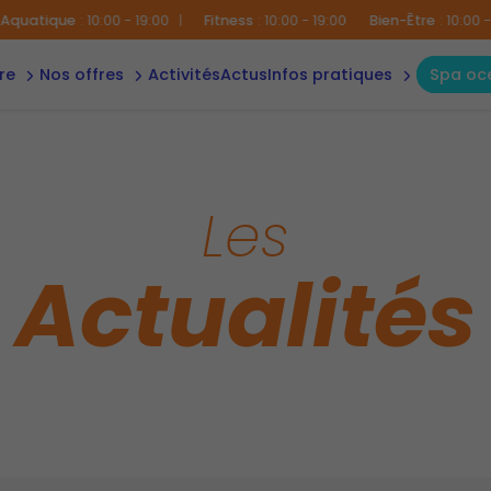
ua
plannings
offre
anniversaire
ique
:
10:00 - 19:00
|
Fitness
:
10:00 - 19:00
Bien-Être
:
10:00 - 19:00
accès &
n
contact
apprendre
à nager -
tre
nos offres
activités
actus
infos pratiques
spa o
céane
enfants
règles
Les
Actualités