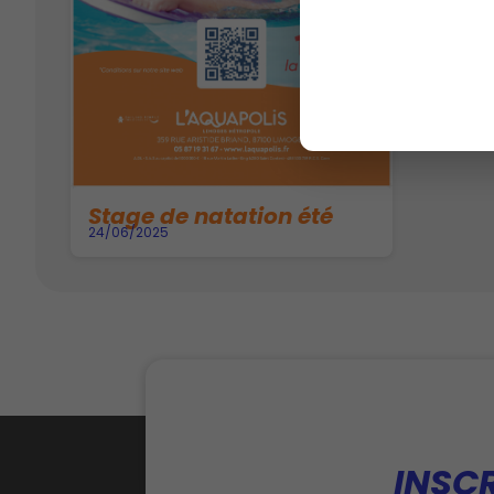
Stage de natation été
24/06/2025
INSC