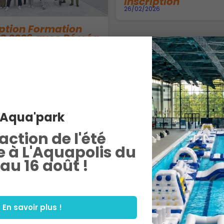
inscription
26/02/2026
iption Formation
S 2026 avec Récréa
us !
26
Aqua'park
raction de l'été
 à L'Aquapolis du
 au 16 août !
En savoir plus !